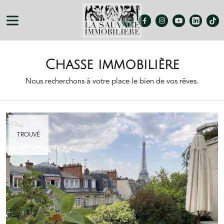
Skip
to
Social
User
main
Trouver
Facebook
Instagram
Youtube
Linkedin
TikTo
un
content
account
bien
menu
Chasse immobilière
Nous recherchons à votre place le bien de vos rêves.
READ MORE
TROUVÉ
Appartement duplex avec terrasses vue
Tour Eiffel - Paris 16ème