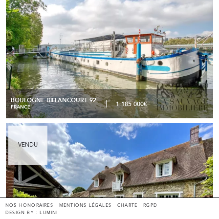
BOULOGNE-BILLANCOURT 92
1 185 000€
FRANCE
Maison Normande avec piscine et dépendance - Chambray
READ MORE
VENDU
NOS HONORAIRES
MENTIONS LÉGALES
CHARTE
RGPD
DESIGN BY : LUMINI