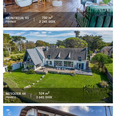
2
780 m
MONTREUIL 93
2 245 000€
FRANCE
QUIMIAC– PROPRIÉTÉ D’EXCEPTION AVEC VUE
READ MORE
PANORAMIQUE SUR L’OCÉAN ET ACCÈS PRIVATIF À LA
PLAGE
2
524 m
MESQUER 44
3 645 000€
FRANCE
Villa d’architecte avec piscine et vue mer panoramique –
READ MORE
Prainha, Aquiraz