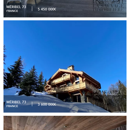
MÉRIBEL 73
5 450 000€
FRANCE
Duplex haut de gamme à Méribel Centre
READ MORE
MÉRIBEL 73
3 600 000€
FRANCE
Chalet d’exception – Méribel, Hameau du Raffort
READ MORE