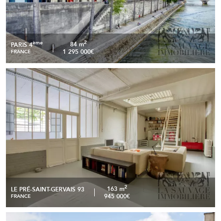
2
ème
84 m
PARIS 4
1 295 000€
FRANCE
Appartement Loft - Le Pré Saint Gervais
READ MORE
2
163 m
LE PRÉ-SAINT-GERVAIS 93
945 000€
FRANCE
Paris 8ᵉ – Exceptionnel triplex de 491 m² avec vue directe
READ MORE