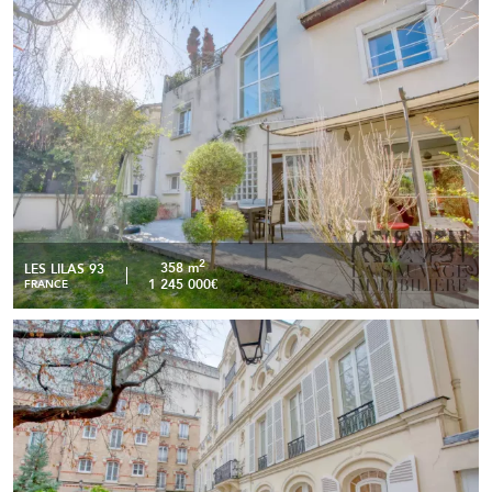
Opportunité - Les Lilas – Maison familiale d'environ 225 m2
READ MORE
(surface pondérée) avec jardin et rooftop
2
358 m
LES LILAS 93
1 245 000€
FRANCE
la Nue propriété d'un Appartement traversant 137,69 m2
READ MORE
rue du cherche midi