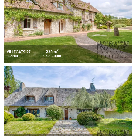
2
336 m
VILLEGATS 27
1 585 000€
FRANCE
Propriété de caractère aux portes de Montfort-l’Amaury –
READ MORE
Domaine arboré de 6 500 m²