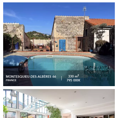
Montesquieu-des-Albères - Maison de campagne de 330
READ MORE
m2 avec piscine, terrasses et potentiel d’accueil
2
330 m
MONTESQUIEU-DES-ALBÈRES 66
795 000€
FRANCE
Loft d'architecte de 508 m² avec 230 m² terrasses et patios
READ MORE
- Porte de Paris - Usage mixte