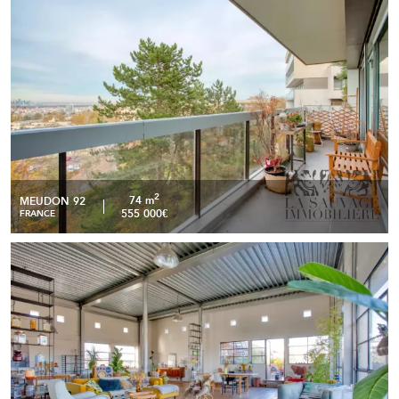
15' de Montparnasse
2
74 m
MEUDON 92
555 000€
FRANCE
Somptueux Loft traversant de 371,18 m2 avec une terrasse
READ MORE
de 184,76 m2 et un rooftop de 223,64 - Montreuil