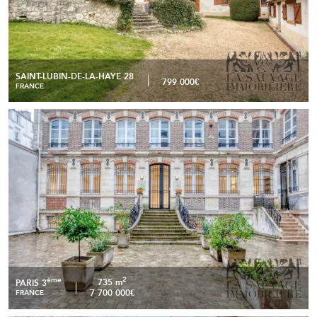
SAINT-LUBIN-DE-LA-HAYE 28
799 000€
FRANCE
Murs commerciaux d'exception 735 m2 Marais Paris 3ème
READ MORE
2
ème
735 m
PARIS 3
7 700 000€
FRANCE