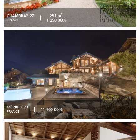
2
291 m
CHAMBRAY 27
1 250 000€
FRANCE
Chalet d’exception avec vues panoramiques de 527 m² à
READ MORE
Méribel
MÉRIBEL 73
11 900 000€
FRANCE
Chalet d’exception – Vue panoramique sur le Roc de Fer
READ MORE