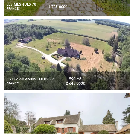
LES MESNULS 78
1 785 000€
FRANCE
Propriété - Domaine de chasse et forestier - Gretz-
READ MORE
Armainvilliers
2
590 m
GRETZ-ARMAINVILLIERS 77
2 645 000€
FRANCE
Propriété de charme à 5 minutes de Houdan – Domaine
READ MORE
d’environ 1 hectare