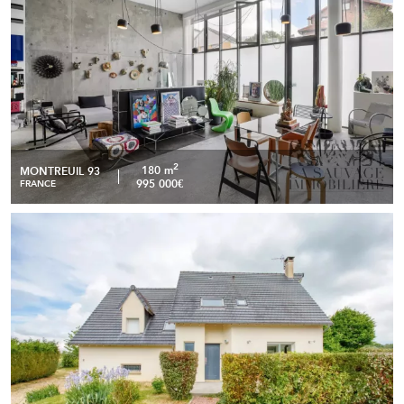
2
180 m
MONTREUIL 93
995 000€
FRANCE
Charmante maison de ville de 150 m² avec jardin arboré de
READ MORE
1 500 m²