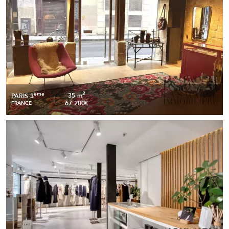
2
ème
35 m
PARIS 3
67 200€
FRANCE
Cession de bail commerciale - 210 m2 - Paris 1er
READ MORE