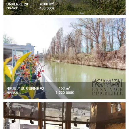
2
6100 m
UNVERRE 28
450 000€
FRANCE
Péniche de 163 m2 avec terrasse de 30 m2 - Neuilly-sur-
READ MORE
Seine
2
163 m
NEUILLY-SUR-SEINE 92
1 220 000€
FRANCE
Cession de bail commercial de 37 m2 - Paris 03
READ MORE