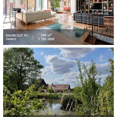
2
760 m
BAGNOLET 93
1 785 000€
FRANCE
Propriété de charme de 6100 m² au cœur du Perche Gouët
READ MORE