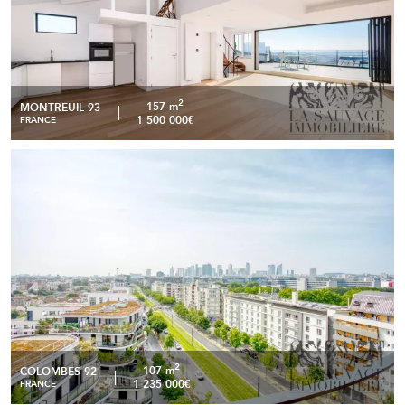
2
157 m
MONTREUIL 93
1 500 000€
FRANCE
Appartement de 107 m2 avec terrasse de 120 m2 au
READ MORE
dernier étage - Colombes
2
107 m
COLOMBES 92
1 235 000€
FRANCE