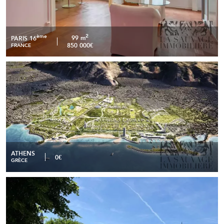
2
ème
99 m
PARIS 16
850 000€
FRANCE
The Ellinikon : la Renaissance du Luxe Méditerranéen
READ MORE
ATHENS
0€
GRÈCE
Élégante Maison de Maître de 400 m² avec Dépendances
READ MORE
et Potentiel d’Exploitation - Dienville