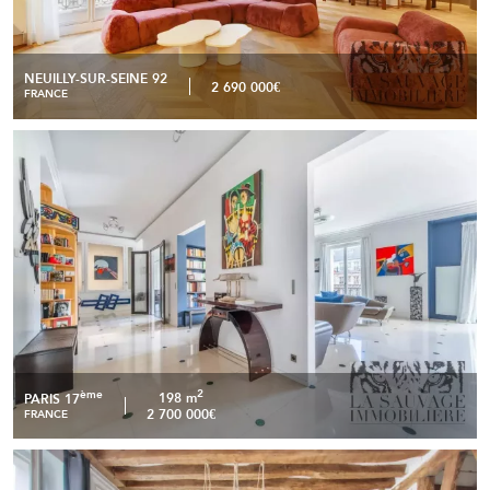
NEUILLY-SUR-SEINE 92
2 690 000€
FRANCE
Appartement d’exception à proximité immédiate de la
READ MORE
Place de l’Étoile
2
ème
198 m
PARIS 17
2 700 000€
FRANCE
Duplex de caractère – Le Marais historique, dernier étage,
READ MORE
vue sur les toits