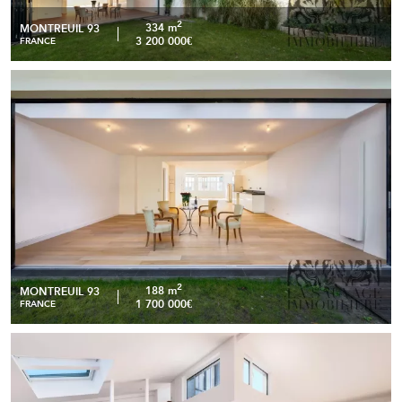
2
334 m
MONTREUIL 93
3 200 000€
FRANCE
Montreuil – Appartement de 188 m2 avec jardin de 150
READ MORE
m2,
2
188 m
MONTREUIL 93
1 700 000€
FRANCE
Montreuil – Appartement contemporain de 157m2 avec
READ MORE
vue panoramique