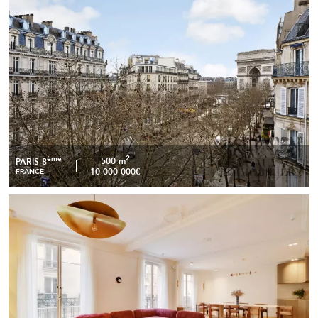
sur l’Arc de Triomphe
2
ème
500 m
PARIS 8
10 000 000€
FRANCE
NEUILLY-SUR-SEINE – APPARTEMENT FAMILIAL
READ MORE
D’EXCEPTION DE 180 M²