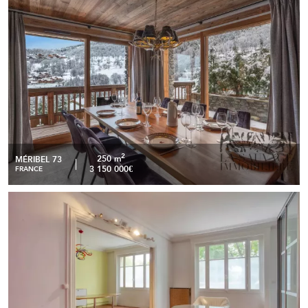
2
250 m
MÉRIBEL 73
3 150 000€
FRANCE
Appartement traversant de 99 m2 - Paris 16ème
READ MORE