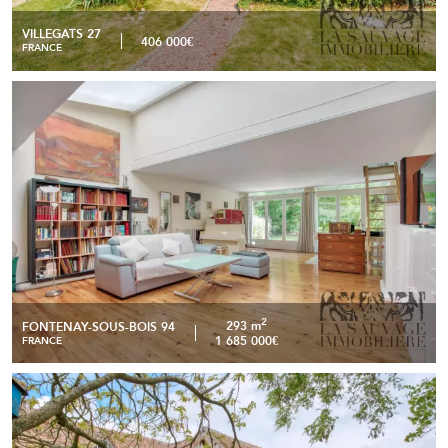
VILLEGATS 27
406 000€
FRANCE
Propriété d’exception de – Maison de ville et loft ouverts
READ MORE
sur un parc paysager
2
293 m
FONTENAY-SOUS-BOIS 94
1 685 000€
FRANCE
Domaine d’exception en pierre – Élégance et art de vivre
READ MORE
aux portes de la Normandie