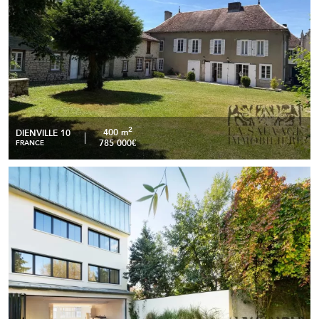
2
400 m
DIENVILLE 10
785 000€
FRANCE
Montreuil – Hôtel particulier contemporain d’environ
READ MORE
350m2 avec jardin de 150m2, 3 terrasses et ascenseur
privatif