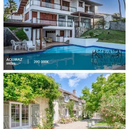
AQUIRAZ
390 000€
BRÉSIL
Ancienne ferme du XIXe siècle métamorphosée en
READ MORE
demeure d’exception avec annexes et espace bien-être -
Chambray