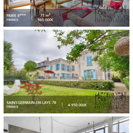
2
ème
71 m
PARIS 8
965 000€
FRANCE
Saint-Germain-en-Laye – Villa Talisman, une demeure
READ MORE
d’exception aux portes de Paris
SAINT-GERMAIN-EN-LAYE 78
4 950 000€
FRANCE
LOFT D'ARCHITECTE USAGE MIXTE - 196 M2 3
READ MORE
CHAMBRES - BAS MONTREUIL / PROCHE VINCENNES