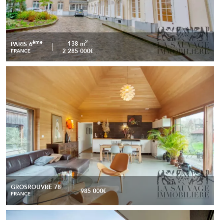
2
ème
138 m
PARIS 6
2 285 000€
FRANCE
Maison passive d’architecte – Ossature bois – 167 m² – Parc
READ MORE
de 4 500 m² avec accès direct à la forêt
GROSROUVRE 78
985 000€
FRANCE
Appartement avec vue exceptionnelle sur Paris à moins de
READ MORE