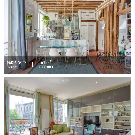
2
ème
61 m
PARIS 3
880 000€
FRANCE
Paris 8e – Élégant appartement de 68 m2 avec vue
READ MORE
exceptionnel sur l'église Saint Augustin