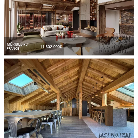
MÉRIBEL 73
11 802 000€
FRANCE
Chalet d’exception – Nouveau développement au cœur
READ MORE
des 3 Vallées